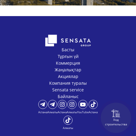
Басты
Тұрғын үй
Коммерция
Жаңалықтар
Акциялар
Компания туралы
Sensata service
Байланыс
Астана
Алматы
Астана
Алматы
YouTube
Астана
Ход
строительства
Алматы