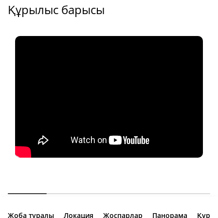
Құрылыс барысы
Жоба туралы
Локация
Жоспарлар
Панорама
Құры