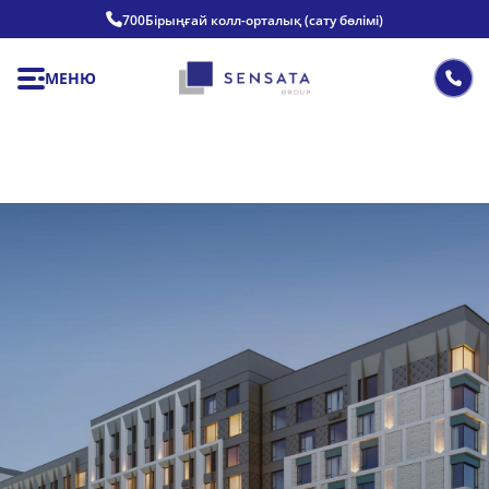
700
Бірыңғай колл-орталық (сату бөлімі)
МЕНЮ