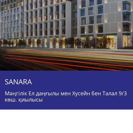
SANARA
Мәңгілік Ел даңғылы мен Хусейн бен Талал 9/3
көш. қиылысы