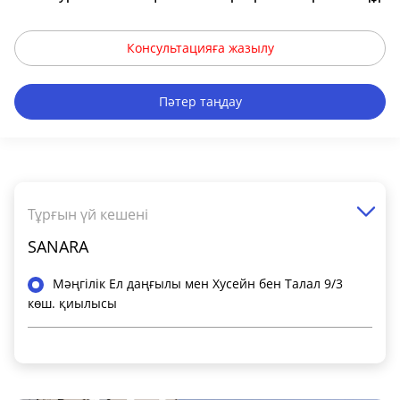
Консультацияға жазылу
Пәтер таңдау
Тұрғын үй кешені
SANARA
Мәңгілік Ел даңғылы мен Хусейн бен Талал 9/3
көш. қиылысы
Жалпы ақпарат
Класс ЖК
Комфорт