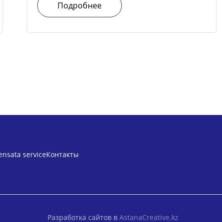
Подробнее
ensata service
Контакты
Разработка сайтов в
AstanaCreative.kz