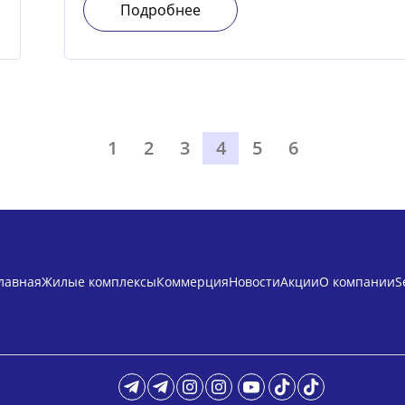
Подробнее
1
2
3
4
5
6
лавная
Жилые комплексы
Коммерция
Новости
Акции
О компании
S