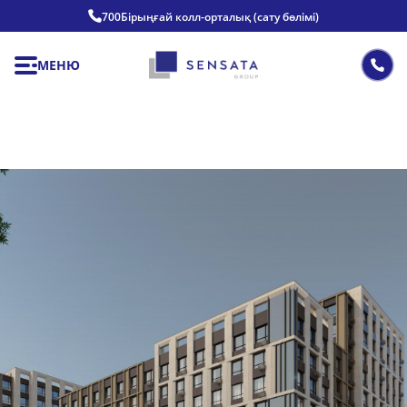
700
Бірыңғай колл-орталық (сату бөлімі)
МЕНЮ