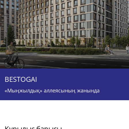
BESTOGAI
«Мыңжылдық» аллеясының жанында
Құрылыс барысы