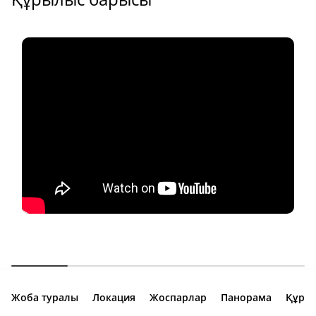
Жоба туралы
Локация
Жоспарлар
Панорама
Құры