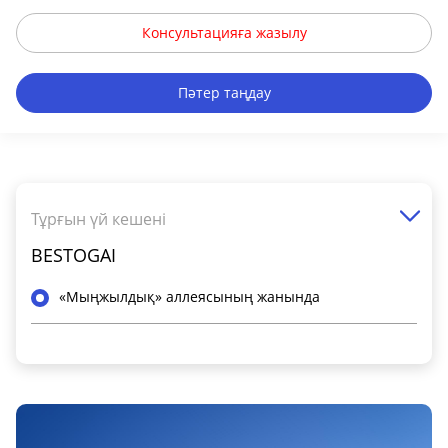
Консультацияға жазылу
Пәтер таңдау
Тұрғын үй кешені
BESTOGAI
«Мыңжылдық» аллеясының жанында
Жалпы ақпарат
Класс ЖК
Комфорт