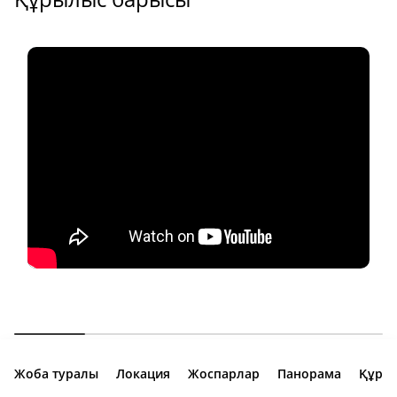
Жоба туралы
Локация
Жоспарлар
Панорама
Құры