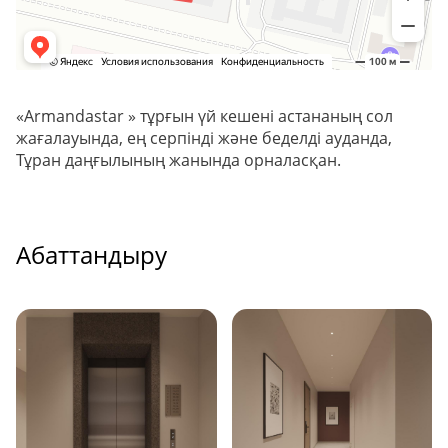
«Armandastar » тұрғын үй кешені астананың сол
жағалауында, ең серпінді және беделді ауданда,
Тұран даңғылының жанында орналасқан.
Абаттандыру