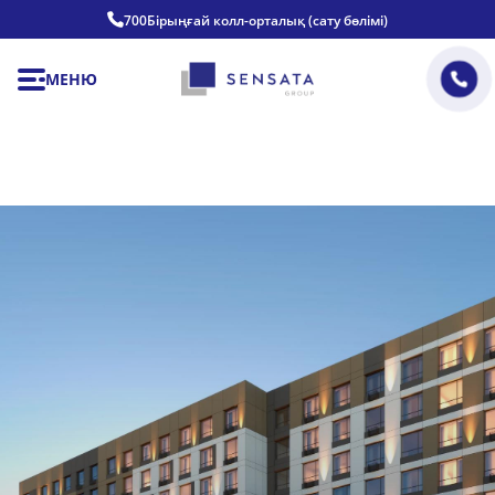
700
Бірыңғай колл-орталық (сату бөлімі)
МЕНЮ