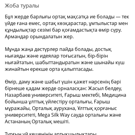
Жоба туралы
Бұл жерде барлығы ортақ мақсатқа ие болады — тек
үйде ғана емес, ортақ көзқарастар, ұмтылыстар мен
құндылықтар сезімі бар қоғамдастықта өмір сүру.
Армандар орындалатын жер.
Мұнда жаңа дәстүрлер пайда болады, достық
нығаяды және идеялар тоғысатын, бір-бірін
нығайтатын, шабыттандыратын және шынайы күш
жинайтын ерекше орта қалыптасады.
Өмір, даму және шабыт үшін қажет нәрсенің бәрі
бірнеше қадам жерде орналасқан: Жасыл белдеу,
Назарбаев университеті, Ғарыш мектебі, Медицина
бойынша ұлттық үйлестіру орталығы, Ғарыш
мұражайы, Орталық аурухана, Ұлттық қорғаныс
университеті, Mega Silk Way сауда орталығы және
Астананың Орталық мешіті.
Тұрғын үй кешенінің артықшылықтары