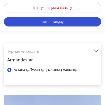
Консультацияға жазылу
Пәтер таңдау
Тұрғын үй кешені
Armandastar
Астана қ., Тұран даңғылының жанында
Жалпы ақпарат
Класс ЖК
-