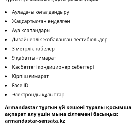
Ауладағы көгалдандыру
Жақсартылған өңделген
Ауа клапандары
Дизайнерлік жобаланған вестибюльдер
3 метрлік төбелер
9 қабатты ғимарат
Қасбеттегі кондиционер себеттері
Кірпіш ғимарат
Face ID
Электронды құлыптар
Armandastar тұрғын үй кешені туралы қосымша
ақпарат алу үшін мына сілтемені басыңыз:
armandastar-sensata.kz