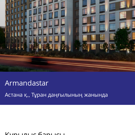
Armandastar
Астана қ., Тұран даңғылының жанында
Құрылыс барысы