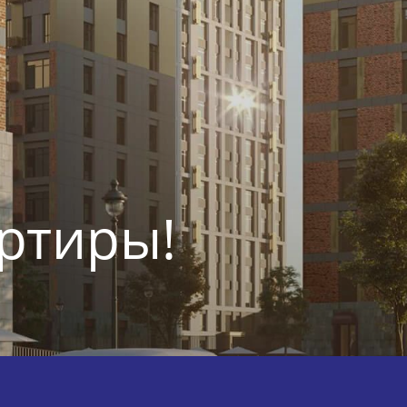
ртиры!