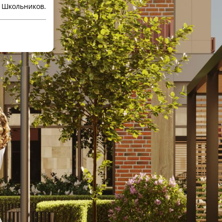
м Школьников.
Бизнес
40 - 136 м2
9, 12, 16
2
3
есть