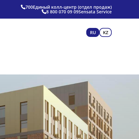
700
Единый колл-центр (отдел продаж)
8 800 070 09 09
Sensata Service
RU
KZ