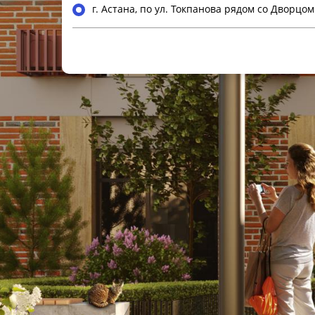
г. Астана, по ул. Токпанова рядом со Дворцо
Окончание строительства
строительство завершено
Общая информация
Класс ЖК
Площадь квартир
Этажность
Количество очередей
Высота потолков
Паркинг