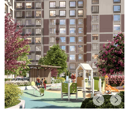
Этажность
9, 12, 16
Высота потолков
3 метра
Паркинг
есть