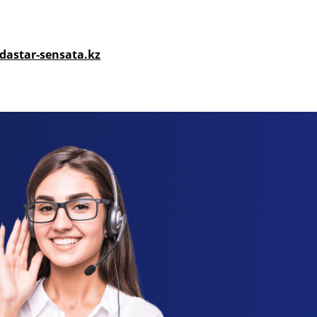
astar-sensata.kz