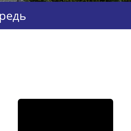
ередь
а